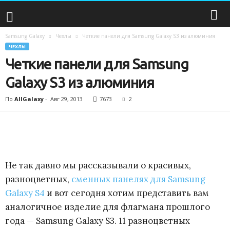
Samsung Galaxy
Чехлы
Четкие панели для Samsung Galaxy S3 из алюминия
S
ЧЕХЛЫ
Четкие панели для Samsung
a
Galaxy S3 из алюминия
m
По
AllGalaxy
-
Авг 29, 2013
7673
2
s
u
n
Не так давно мы рассказывали о красивых,
g
разноцветных,
сменных панелях для Samsung
Galaxy S4
и вот сегодня хотим представить вам
G
аналогичное изделие для флагмана прошлого
года — Samsung Galaxy S3. 11 разноцветных
a