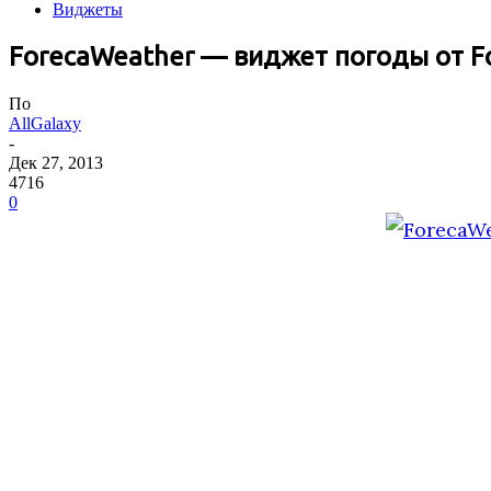
Виджеты
ForecaWeather — виджет погоды от F
По
AllGalaxy
-
Дек 27, 2013
4716
0