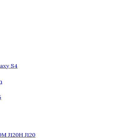
axy S4
n
5
0M J120H J120