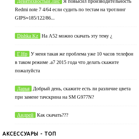
Девятихвостый Лис
Я повысил производительность
Redmi note 7 4/64 если судить по тестам на тротлинг
GIPS≈185/122/86...
Dishka Kz
На А52 можно скачать эту тему ¿
Г Нр
У меня такая же проблема уже 10 часов телефон
в таком режиме .а7 2015 года что делать скажите
пожалуйста
Дарья
Добрый день, скажите есть ли различие цвета
при замене тачскрина на SM G977N?
Андрей
Как скачать???
АКСЕССУАРЫ - ТОП