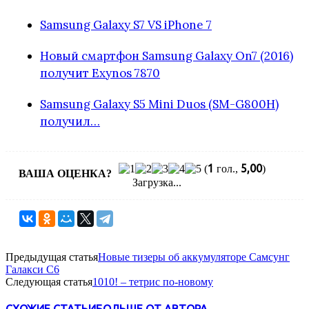
Samsung Galaxy S7 VS iPhone 7
Новый смартфон Samsung Galaxy On7 (2016)
получит Exynos 7870
Samsung Galaxy S5 Mini Duos (SM-G800H)
получил…
1
5,00
(
гол.,
)
ВАША ОЦЕНКА?
Загрузка...
Предыдущая статья
Новые тизеры об аккумуляторе Самсунг
Галакси С6
Следующая статья
1010! – тетрис по-новому