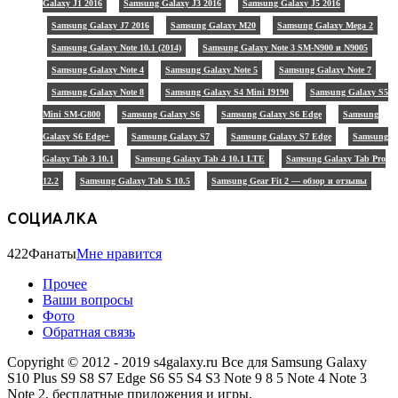
Galaxy J1 2016
Samsung Galaxy J3 2016
Samsung Galaxy J5 2016
Samsung Galaxy J7 2016
Samsung Galaxy M20
Samsung Galaxy Mega 2
Samsung Galaxy Note 10.1 (2014)
Samsung Galaxy Note 3 SM-N900 и N9005
Samsung Galaxy Note 4
Samsung Galaxy Note 5
Samsung Galaxy Note 7
Samsung Galaxy Note 8
Samsung Galaxy S4 Mini I9190
Samsung Galaxy S5
Mini SM-G800
Samsung Galaxy S6
Samsung Galaxy S6 Edge
Samsung
Galaxy S6 Edge+
Samsung Galaxy S7
Samsung Galaxy S7 Edge
Samsung
Galaxy Tab 3 10.1
Samsung Galaxy Tab 4 10.1 LTE
Samsung Galaxy Tab Pro
12.2
Samsung Galaxy Tab S 10.5
Samsung Gear Fit 2 — обзор и отзывы
СОЦИАЛКА
422
Фанаты
Мне нравится
Прочее
Ваши вопросы
Фото
Обратная связь
Copyright © 2012 - 2019 s4galaxy.ru Все для Samsung Galaxy
S10 Plus S9 S8 S7 Edge S6 S5 S4 S3 Note 9 8 5 Note 4 Note 3
Note 2, бесплатные приложения и игры.