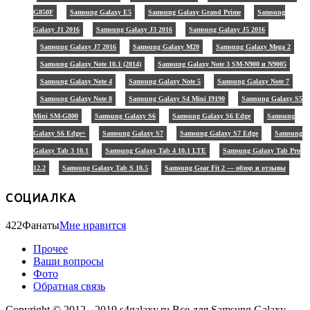
G850F
Samsung Galaxy E5
Samsung Galaxy Grand Prime
Samsung
Galaxy J1 2016
Samsung Galaxy J3 2016
Samsung Galaxy J5 2016
Samsung Galaxy J7 2016
Samsung Galaxy M20
Samsung Galaxy Mega 2
Samsung Galaxy Note 10.1 (2014)
Samsung Galaxy Note 3 SM-N900 и N9005
Samsung Galaxy Note 4
Samsung Galaxy Note 5
Samsung Galaxy Note 7
Samsung Galaxy Note 8
Samsung Galaxy S4 Mini I9190
Samsung Galaxy S5
Mini SM-G800
Samsung Galaxy S6
Samsung Galaxy S6 Edge
Samsung
Galaxy S6 Edge+
Samsung Galaxy S7
Samsung Galaxy S7 Edge
Samsung
Galaxy Tab 3 10.1
Samsung Galaxy Tab 4 10.1 LTE
Samsung Galaxy Tab Pro
12.2
Samsung Galaxy Tab S 10.5
Samsung Gear Fit 2 — обзор и отзывы
СОЦИАЛКА
422
Фанаты
Мне нравится
Прочее
Ваши вопросы
Фото
Обратная связь
Copyright © 2012 - 2019 s4galaxy.ru Все для Samsung Galaxy