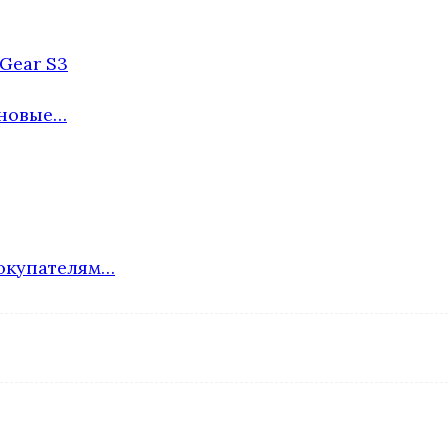
Gear S3
 новые…
покупателям…