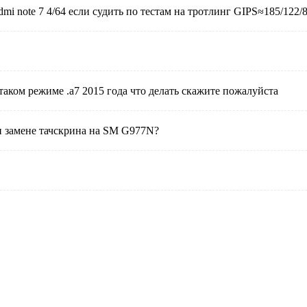
 note 7 4/64 если судить по тестам на тротлинг GIPS≈185/122/86
таком режиме .а7 2015 года что делать скажите пожалуйста
и замене тачскрина на SM G977N?