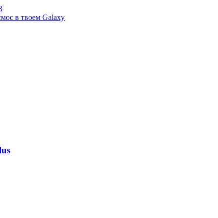
3
мос в твоем Galaxy
lus