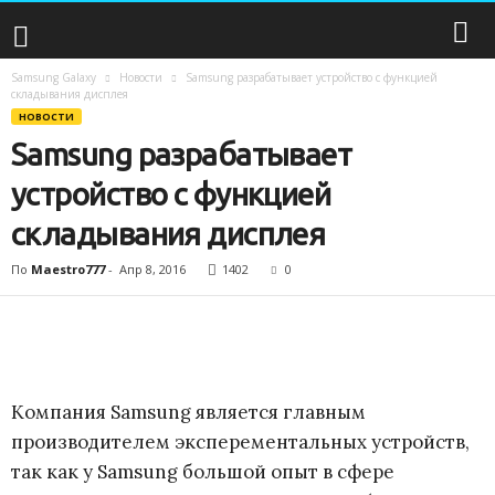
Samsung Galaxy
Новости
Samsung разрабатывает устройство с функцией
S
складывания дисплея
НОВОСТИ
a
Samsung разрабатывает
m
устройство с функцией
складывания дисплея
s
По
Maestro777
-
Апр 8, 2016
1402
0
u
n
g
Компания Samsung является главным
G
производителем эксперементальных устройств,
так как у Samsung большой опыт в сфере
a