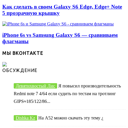
Как сделать в своем Galaxy S6 Edge, Edge+ Note
5 прозрачную крышку
iPhone 6s vs Samsung Galaxy S6 — сравниваем
флагманы
МЫ ВКОНТАКТЕ
ОБСУЖДЕНИЕ
Девятихвостый Лис
Я повысил производительность
Redmi note 7 4/64 если судить по тестам на тротлинг
GIPS≈185/122/86...
Dishka Kz
На А52 можно скачать эту тему ¿