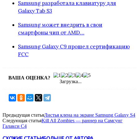
Samsung разработала клавиатуру для
Galaxy Tab S3
Samsung может внедрить в свои
смартфоны чип от AMD…
Samsung Galaxy C9 прошел сертификацию
FCC
ВАША ОЦЕНКА?
Загрузка...
Предыдущая статья
Листья клена на экране Samsung Galaxy S4
Следующая статья
Kill All Zombies — раннер на Самсунг
Галакси С4
СХОЖИЕ СТАТЬИ
БОЛЬШЕ ОТ АВТОРА