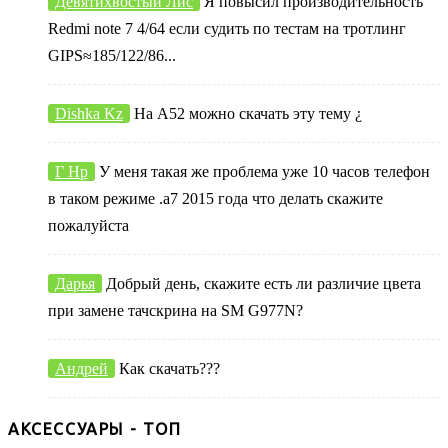
Девятихвостый Лис
Я повысил производительность
Redmi note 7 4/64 если судить по тестам на тротлинг
GIPS≈185/122/86...
Dishka Kz
На А52 можно скачать эту тему ¿
Г Нр
У меня такая же проблема уже 10 часов телефон
в таком режиме .а7 2015 года что делать скажите
пожалуйста
Дарья
Добрый день, скажите есть ли различие цвета
при замене тачскрина на SM G977N?
Андрей
Как скачать???
АКСЕССУАРЫ - ТОП