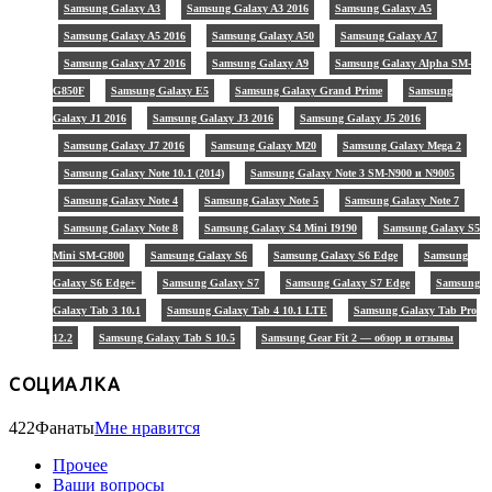
Samsung Galaxy A3
Samsung Galaxy A3 2016
Samsung Galaxy A5
Samsung Galaxy A5 2016
Samsung Galaxy A50
Samsung Galaxy A7
Samsung Galaxy A7 2016
Samsung Galaxy A9
Samsung Galaxy Alpha SM-
G850F
Samsung Galaxy E5
Samsung Galaxy Grand Prime
Samsung
Galaxy J1 2016
Samsung Galaxy J3 2016
Samsung Galaxy J5 2016
Samsung Galaxy J7 2016
Samsung Galaxy M20
Samsung Galaxy Mega 2
Samsung Galaxy Note 10.1 (2014)
Samsung Galaxy Note 3 SM-N900 и N9005
Samsung Galaxy Note 4
Samsung Galaxy Note 5
Samsung Galaxy Note 7
Samsung Galaxy Note 8
Samsung Galaxy S4 Mini I9190
Samsung Galaxy S5
Mini SM-G800
Samsung Galaxy S6
Samsung Galaxy S6 Edge
Samsung
Galaxy S6 Edge+
Samsung Galaxy S7
Samsung Galaxy S7 Edge
Samsung
Galaxy Tab 3 10.1
Samsung Galaxy Tab 4 10.1 LTE
Samsung Galaxy Tab Pro
12.2
Samsung Galaxy Tab S 10.5
Samsung Gear Fit 2 — обзор и отзывы
СОЦИАЛКА
422
Фанаты
Мне нравится
Прочее
Ваши вопросы