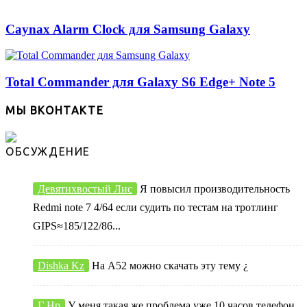
Caynax Alarm Clock для Samsung Galaxy
Total Commander для Galaxy S6 Edge+ Note 5
МЫ ВКОНТАКТЕ
ОБСУЖДЕНИЕ
Девятихвостый Лис
Я повысил производительность
Redmi note 7 4/64 если судить по тестам на тротлинг
GIPS≈185/122/86...
Dishka Kz
На А52 можно скачать эту тему ¿
Г Нр
У меня такая же проблема уже 10 часов телефон