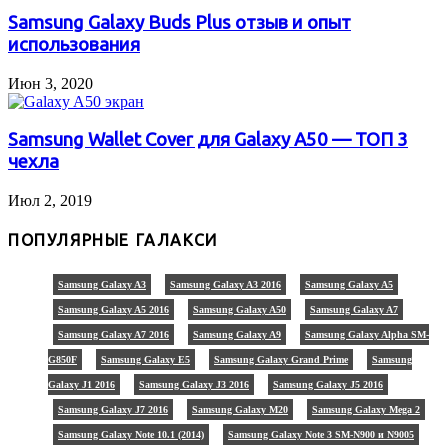
Samsung Galaxy Buds Plus отзыв и опыт
использования
Июн 3, 2020
Samsung Wallet Cover для Galaxy A50 — ТОП 3
чехла
Июл 2, 2019
ПОПУЛЯРНЫЕ ГАЛАКСИ
Samsung Galaxy A3
Samsung Galaxy A3 2016
Samsung Galaxy A5
Samsung Galaxy A5 2016
Samsung Galaxy A50
Samsung Galaxy A7
Samsung Galaxy A7 2016
Samsung Galaxy A9
Samsung Galaxy Alpha SM-
G850F
Samsung Galaxy E5
Samsung Galaxy Grand Prime
Samsung
Galaxy J1 2016
Samsung Galaxy J3 2016
Samsung Galaxy J5 2016
Samsung Galaxy J7 2016
Samsung Galaxy M20
Samsung Galaxy Mega 2
Samsung Galaxy Note 10.1 (2014)
Samsung Galaxy Note 3 SM-N900 и N9005