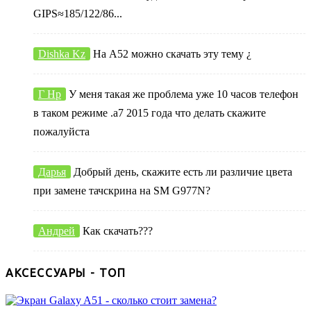
GIPS≈185/122/86...
Dishka Kz
На А52 можно скачать эту тему ¿
Г Нр
У меня такая же проблема уже 10 часов телефон
в таком режиме .а7 2015 года что делать скажите
пожалуйста
Дарья
Добрый день, скажите есть ли различие цвета
при замене тачскрина на SM G977N?
Андрей
Как скачать???
АКСЕССУАРЫ - ТОП