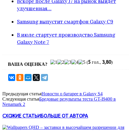
Вскоре после Galaxy J7 на рынок выйдет
улучшенная…
Samsung выпустит смартфон Galaxy C9
В июле стартует производство Samsung
Galaxy Note 7
5
3,80
(
гол.,
)
ВАША ОЦЕНКА?
Предыдущая статья
Новости о батарее в Galaxy S4
Следующая статья
Бредовые результаты теста GT-I9400 в
Nenamark 2
СХОЖИЕ СТАТЬИ
БОЛЬШЕ ОТ АВТОРА