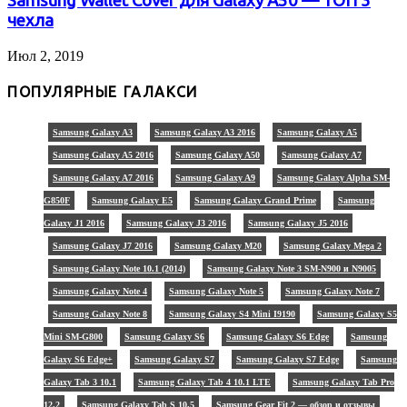
Samsung Wallet Cover для Galaxy A50 — ТОП 3
чехла
Июл 2, 2019
ПОПУЛЯРНЫЕ ГАЛАКСИ
Samsung Galaxy A3
Samsung Galaxy A3 2016
Samsung Galaxy A5
Samsung Galaxy A5 2016
Samsung Galaxy A50
Samsung Galaxy A7
Samsung Galaxy A7 2016
Samsung Galaxy A9
Samsung Galaxy Alpha SM-
G850F
Samsung Galaxy E5
Samsung Galaxy Grand Prime
Samsung
Galaxy J1 2016
Samsung Galaxy J3 2016
Samsung Galaxy J5 2016
Samsung Galaxy J7 2016
Samsung Galaxy M20
Samsung Galaxy Mega 2
Samsung Galaxy Note 10.1 (2014)
Samsung Galaxy Note 3 SM-N900 и N9005
Samsung Galaxy Note 4
Samsung Galaxy Note 5
Samsung Galaxy Note 7
Samsung Galaxy Note 8
Samsung Galaxy S4 Mini I9190
Samsung Galaxy S5
Mini SM-G800
Samsung Galaxy S6
Samsung Galaxy S6 Edge
Samsung
Galaxy S6 Edge+
Samsung Galaxy S7
Samsung Galaxy S7 Edge
Samsung
Galaxy Tab 3 10.1
Samsung Galaxy Tab 4 10.1 LTE
Samsung Galaxy Tab Pro
12.2
Samsung Galaxy Tab S 10.5
Samsung Gear Fit 2 — обзор и отзывы