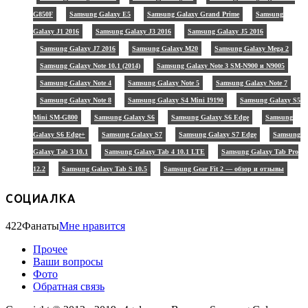
G850F
Samsung Galaxy E5
Samsung Galaxy Grand Prime
Samsung
Galaxy J1 2016
Samsung Galaxy J3 2016
Samsung Galaxy J5 2016
Samsung Galaxy J7 2016
Samsung Galaxy M20
Samsung Galaxy Mega 2
Samsung Galaxy Note 10.1 (2014)
Samsung Galaxy Note 3 SM-N900 и N9005
Samsung Galaxy Note 4
Samsung Galaxy Note 5
Samsung Galaxy Note 7
Samsung Galaxy Note 8
Samsung Galaxy S4 Mini I9190
Samsung Galaxy S5
Mini SM-G800
Samsung Galaxy S6
Samsung Galaxy S6 Edge
Samsung
Galaxy S6 Edge+
Samsung Galaxy S7
Samsung Galaxy S7 Edge
Samsung
Galaxy Tab 3 10.1
Samsung Galaxy Tab 4 10.1 LTE
Samsung Galaxy Tab Pro
12.2
Samsung Galaxy Tab S 10.5
Samsung Gear Fit 2 — обзор и отзывы
СОЦИАЛКА
422
Фанаты
Мне нравится
Прочее
Ваши вопросы
Фото
Обратная связь